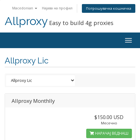
Macedonian
Најава на профил
Потрошувачка кошничка
Allproxy
Easy to build 4g proxies
Togg
navig
Allproxy Lic
Allproxy Monthlly
$150.00 USD
Месечно
НАРАЧАЈ ВЕДНАШ